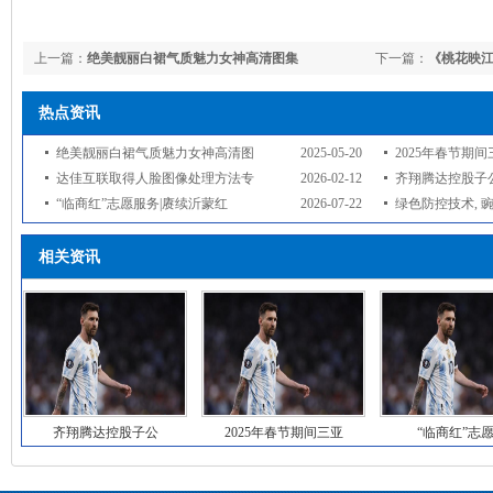
上一篇：
绝美靓丽白裙气质魅力女神高清图集
下一篇：
《桃花映
千疮百孔?
热点资讯
绝美靓丽白裙气质魅力女神高清图
2025-05-20
2025年春节期
达佳互联取得人脸图像处理方法专
2026-02-12
齐翔腾达控股子公
“临商红”志愿服务|赓续沂蒙红
2026-07-22
绿色防控技术, 豌
相关资讯
齐翔腾达控股子公
2025年春节期间三亚
“临商红”志