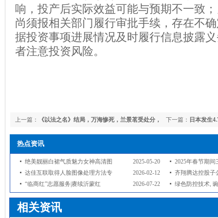
响，投产后实际效益可能与预期不一致；
尚须报相关部门履行审批手续，存在不确
据投资事项进展情况及时履行信息披露义
者注意投资风险。
上一篇：
《以法之名》结局，万海惨死，兰景茗受处分，
下一篇：
日本发生4
江旭东结局大快人心
热点资讯
绝美靓丽白裙气质魅力女神高清图
2025-05-20
2025年春节期
达佳互联取得人脸图像处理方法专
2026-02-12
齐翔腾达控股子公
“临商红”志愿服务|赓续沂蒙红
2026-07-22
绿色防控技术, 豌
相关资讯